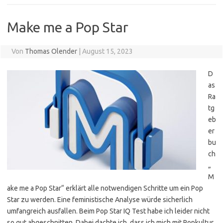
Make me a Pop Star
Von
Thomas Olender
|
August 15, 2023
D
as
Ra
tg
eb
er
bu
ch
„
M
ake me a Pop Star“ erklärt alle notwendigen Schritte um ein Pop
Star zu werden. Eine feministische Analyse würde sicherlich
umfangreich ausfallen. Beim Pop Star IQ Test habe ich leider nicht
so gut abgeschnitten. Dabei dachte ich, dass ich mich mit Popkultur