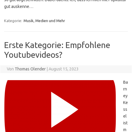
gut auskenne…
Kategorie:
Musik, Medien und Mehr
Erste Kategorie: Empfohlene
Youtubevideos?
Von
Thomas Olender
|
August 15, 2023
Ba
rn
ey
Ke
ss
el
ist
m