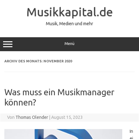
Zum
Inhalt
Musikkapital.de
springen
Musik, Medien und mehr
Menü
ARCHIV DES MONATS:
NOVEMBER 2020
Was muss ein Musikmanager
können?
Von
Thomas Olender
|
August 15, 2023
In
ei