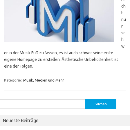
ch
t
nu
r
sc
h
w
er in der Musik Fuß zu fassen, es ist auch schwer seine erste
eigene Homepage zu erstellen. Ästhetische Unbeholfenheit ist
eine der Folgen.
Kategorie:
Musik, Medien und Mehr
Suchen
nach:
Neueste Beiträge