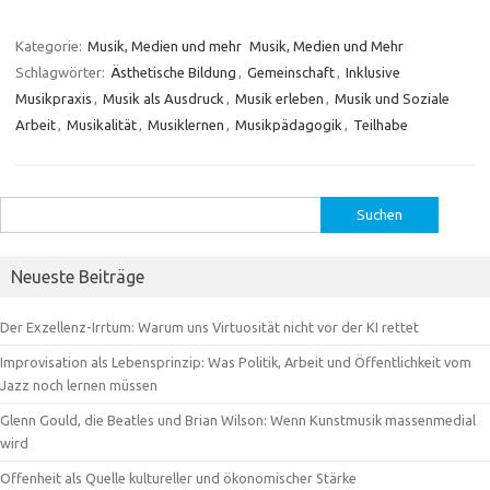
Kategorie:
Musik, Medien und mehr
Musik, Medien und Mehr
Schlagwörter:
Ästhetische Bildung
,
Gemeinschaft
,
Inklusive
Musikpraxis
,
Musik als Ausdruck
,
Musik erleben
,
Musik und Soziale
Arbeit
,
Musikalität
,
Musiklernen
,
Musikpädagogik
,
Teilhabe
Suchen
nach:
Neueste Beiträge
Der Exzellenz-Irrtum: Warum uns Virtuosität nicht vor der KI rettet
Improvisation als Lebensprinzip: Was Politik, Arbeit und Öffentlichkeit vom
Jazz noch lernen müssen
Glenn Gould, die Beatles und Brian Wilson: Wenn Kunstmusik massenmedial
wird
Offenheit als Quelle kultureller und ökonomischer Stärke