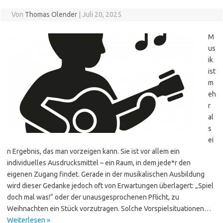
Von
Thomas Olender
|
Juli 20, 2025
M
us
ik
ist
m
eh
r
al
s
ei
n Ergebnis, das man vorzeigen kann. Sie ist vor allem ein
individuelles Ausdrucksmittel – ein Raum, in dem jede*r den
eigenen Zugang findet. Gerade in der musikalischen Ausbildung
wird dieser Gedanke jedoch oft von Erwartungen überlagert: „Spiel
doch mal was!“ oder der unausgesprochenen Pflicht, zu
Weihnachten ein Stück vorzutragen. Solche Vorspielsituationen…
Weiterlesen »