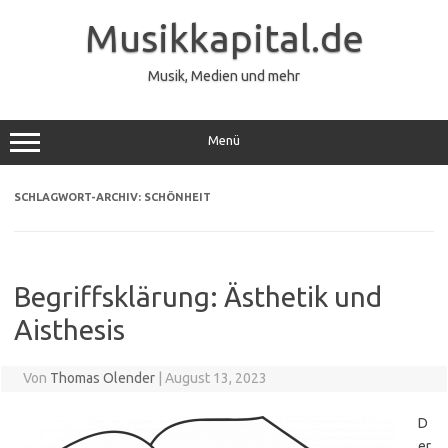
Zum
Inhalt
Musikkapital.de
springen
Musik, Medien und mehr
Menü
SCHLAGWORT-ARCHIV:
SCHÖNHEIT
Begriffsklärung: Ästhetik und
Aisthesis
Von
Thomas Olender
|
August 13, 2023
D
er