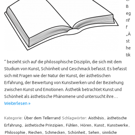
B
eg
rif
f
„Ä
st
he
tik
“ bezieht sich auf die philosophische Disziplin, die sich mit dem
Studium von Kunst, Schönheit und Geschmack befasst. Es befasst
sich mit Fragen wie der Natur der Kunst, der ästhetischen
Erfahrung, der Bewertung von Kunstwerken und der Beziehung
zwischen Kunst und Emotionen. Ästhetik betrachtet Kunst und
Schönheit als ästhetische Phänomene und untersucht ihre…
Weiterlesen »
Kategorie:
Über dem Tellerrand
Schlagwörter:
Aisthēsis
,
ästhetische
Erfahrung
,
ästhetische Prinzipien
,
Fühlen
,
Hören
,
Kunst
,
Kunstwerke
,
Philosophie
,
Riechen
,
Schmecken
,
Schönheit
,
Sehen
,
sinnliche