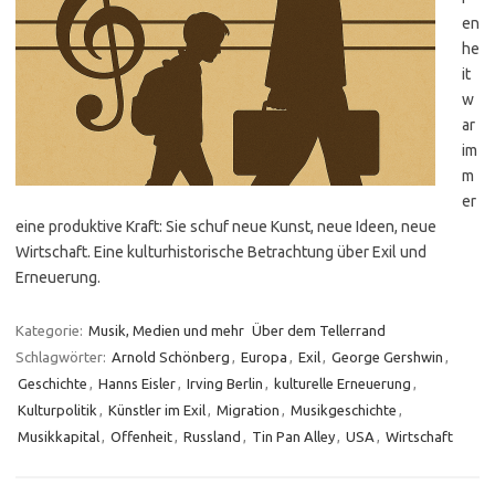
en
he
it
w
ar
im
m
er
eine produktive Kraft: Sie schuf neue Kunst, neue Ideen, neue
Wirtschaft. Eine kulturhistorische Betrachtung über Exil und
Erneuerung.
Kategorie:
Musik, Medien und mehr
Über dem Tellerrand
Schlagwörter:
Arnold Schönberg
,
Europa
,
Exil
,
George Gershwin
,
Geschichte
,
Hanns Eisler
,
Irving Berlin
,
kulturelle Erneuerung
,
Kulturpolitik
,
Künstler im Exil
,
Migration
,
Musikgeschichte
,
Musikkapital
,
Offenheit
,
Russland
,
Tin Pan Alley
,
USA
,
Wirtschaft