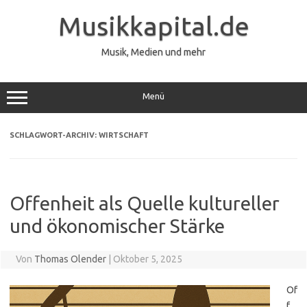
Zum
Inhalt
Musikkapital.de
springen
Musik, Medien und mehr
Menü
SCHLAGWORT-ARCHIV:
WIRTSCHAFT
Offenheit als Quelle kultureller
und ökonomischer Stärke
Von
Thomas Olender
|
Oktober 5, 2025
Of
f