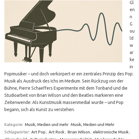
Gl
en
n
G
ou
ld
w
ar
ke
in
Popmusiker – und doch verkörpert er ein zentrales Prinzip des Pop:
Musik als Ausdruck des Ichs im Medium. Sein Rückzug von der
Bühne, Pierre Schaeffers Experimente mit dem Tonband und die
Studioarbeit von Brian Wilson und den Beatles markieren eine
Zeitenwende: Als Kunstmusik massenmedial wurde – und Pop
begann, sich als Kunst zu verstehen.
Kategorie:
Musik, Medien und mehr
Musik, Medien und Mehr
Schlagwörter:
Art Pop
,
Art Rock
,
Brian Wilson
,
elektronische Musik
,