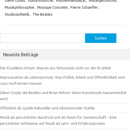
Glenn Gould
,
Kulturindustrie
,
Massenmedialität
,
Musikgeschichte
,
Musikphilosophie
,
Musique Concrète
,
Pierre Schaeffer
,
Studioästhetik
,
The Beatles
Suchen
nach:
Neueste Beiträge
Der Exzellenz-Irrtum: Warum uns Virtuosität nicht vor der KI rettet
Improvisation als Lebensprinzip: Was Politik, Arbeit und Öffentlichkeit vom
Jazz noch lernen müssen
Glenn Gould, die Beatles und Brian Wilson: Wenn Kunstmusik massenmedial
wird
Offenheit als Quelle kultureller und ökonomischer Stärke
Musik als persönlicher Ausdruck und als Raum für Gemeinschaft – Eine
persönliche Sichtweise auf Musik als Lern- und Erfahrungsraum