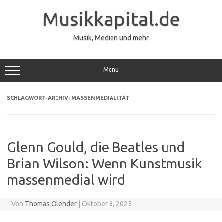
Zum
Inhalt
Musikkapital.de
springen
Musik, Medien und mehr
Menü
SCHLAGWORT-ARCHIV:
MASSENMEDIALITÄT
Glenn Gould, die Beatles und
Brian Wilson: Wenn Kunstmusik
massenmedial wird
Von
Thomas Olender
|
Oktober 8, 2025