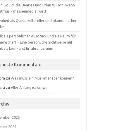
nn Gould, die Beatles und Brian Wilson: Wenn
stmusik massenmedial wird
nheit als Quelle kultureller und ökonomischer
rke
k als persönlicher Ausdruck und als Raum für
einschaft – Eine persönliche Sichtweise auf
ik als Lern- und Erfahrungsraum
eueste Kommentare
ora
zu
Was muss ein Musikmanager können?
ora
zu
Aller Anfang ist schwer
rchiv
ember 2025
ober 2025