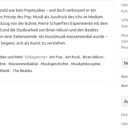
Gle
ould war kein Popmusiker – und doch verkörpert er ein
Kun
es Prinzip des Pop: Musik als Ausdruck des Ichs im Medium.
Offe
ckzug von der Bühne, Pierre Schaeffers Experimente mit dem
Stä
 und die Studioarbeit von Brian Wilson und den Beatles
Musi
en eine Zeitenwende: Als Kunstmusik massenmedial wurde –
Gem
 begann, sich als Kunst zu verstehen.
Mus
dien und Mehr
Schlagwörter:
Art Pop
,
Art Rock
,
Brian Wilson
,
N
trie
,
Massenmedialität
,
Musikgeschichte
,
Musikphilosophie
,
thetik
,
The Beatles
Aur
Aur
A
Dez
Okt