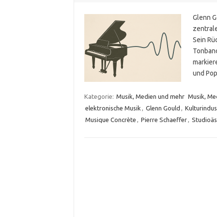
Glenn G
zentral
Sein Rü
Tonband
markier
und Pop
Kategorie:
Musik, Medien und mehr
Musik, Me
elektronische Musik
,
Glenn Gould
,
Kulturindus
Musique Concrète
,
Pierre Schaeffer
,
Studioäs