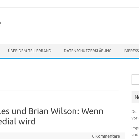
e
ÜBER DEM TELLERRAND
DATENSCHUTZERKLÄRUNG
IMPRES
Suc
nach
N
les und Brian Wilson: Wenn
Der 
vor 
dial wird
Impr
und
0 Kommentare