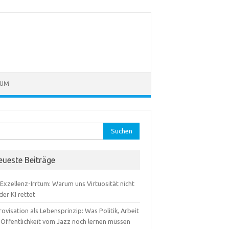
SUM
hen
:
eueste Beiträge
Exzellenz-Irrtum: Warum uns Virtuosität nicht
der KI rettet
ovisation als Lebensprinzip: Was Politik, Arbeit
 Öffentlichkeit vom Jazz noch lernen müssen